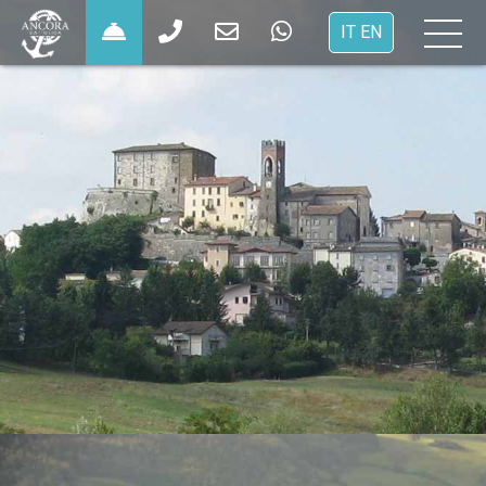
×
IT
EN