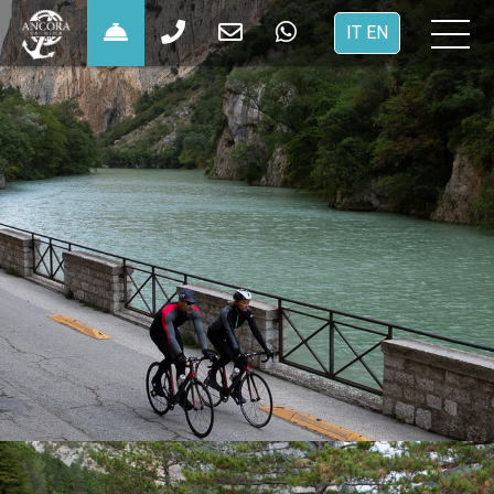
×
IT
EN