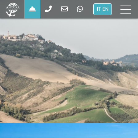
×
IT
EN